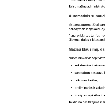
nuotraukas ir matyti savo
Tai sumažina administrato
Automatinis sunaudo
Sistema automatiškai paro
parodymais ir apskaičiuoj
Pagal priskirtus tarifus n
šildymą, dujas ir kitas ap
Mažiau klausimų, d
Nuomininkai vienoje viet
ankstesnius ir einamo
sunaudotų paslaugų k
taikomus tarifus,
preliminarias ir galut
išrašytas sąskaitas i
Tai didina pasitikėjimą ir 