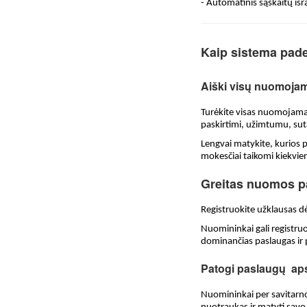
- Automatinis sąskaitų iš
Kaip sistema pade
Aiški visų nuomojam
Turėkite visas nuomojamas 
paskirtimi, užimtumu, sutar
Lengvai matykite, kurios p
mokesčiai taikomi kiekvi
Greitas nuomos pa
Registruokite užklausas dė
Nuomininkai gali registruo
dominančias paslaugas ir p
Patogi paslaugų aps
Nuomininkai per savitarno