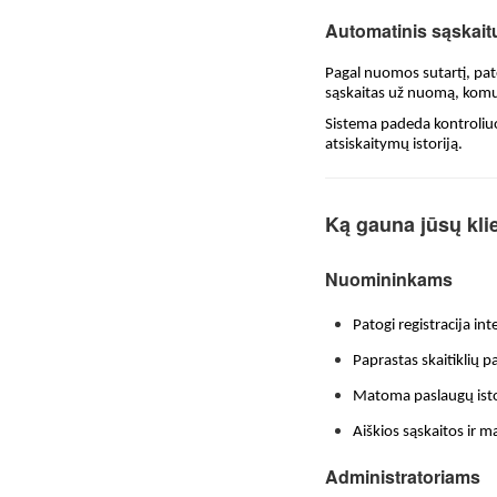
Automatinis sąskaitų
Pagal nuomos sutartį, pat
sąskaitas už nuomą, komu
Sistema padeda kontroliuot
atsiskaitymų istoriją.
Ką gauna jūsų klie
Nuomininkams
Patogi registracija in
Paprastas skaitiklių 
Matoma paslaugų istor
Aiškios sąskaitos ir 
Administratoriams