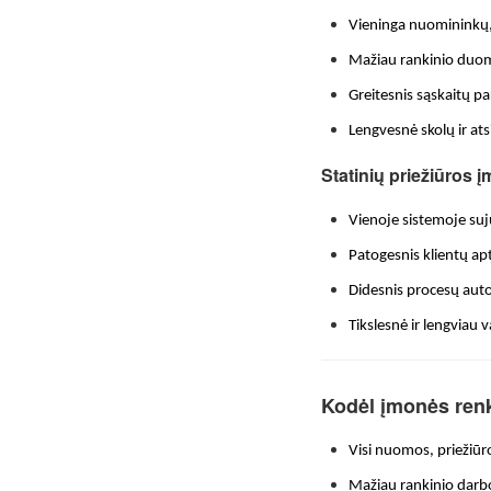
Vieninga nuomininkų, 
Mažiau rankinio du
Greitesnis sąskaitų p
Lengvesnė skolų ir at
Statinių priežiūros 
Vienoje sistemoje suj
Patogesnis klientų a
Didesnis procesų aut
Tikslesnė ir lengviau 
Kodėl įmonės renk
Visi nuomos, priežiūr
Mažiau rankinio darbo