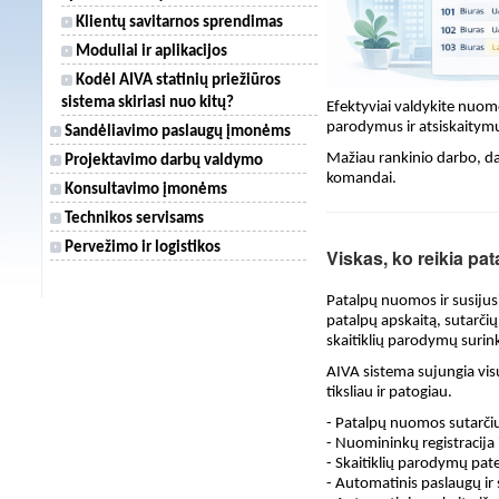
Klientų savitarnos sprendimas
Moduliai ir aplikacijos
Kodėl AIVA statinių priežiūros
sistema skiriasi nuo kitų?
Efektyviai valdykite nuomo
parodymus ir atsiskaitymu
Sandėliavimo paslaugų įmonėms
Mažiau rankinio darbo, d
Projektavimo darbų valdymo
komandai.
Konsultavimo įmonėms
Technikos servisams
Pervežimo ir logistikos
Viskas, ko reikia pa
Patalpų nuomos ir susijus
patalpų apskaitą, sutarč
skaitiklių parodymų surin
AIVA sistema sujungia visu
tiksliau ir patogiau.
- Patalpų nuomos sutarči
- Nuomininkų registracija
- Skaitiklių parodymų pat
- Automatinis paslaugų i