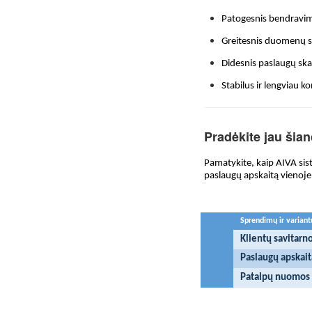
Patogesnis bendravim
Greitesnis duomenų su
Didesnis paslaugų sk
Stabilus ir lengviau k
Pradėkite jau šia
Pamatykite, kaip AIVA sist
paslaugų apskaitą vienoje
Sprendimų ir variant
Klientų savitarn
Paslaugų apskait
Patalpų nuomos